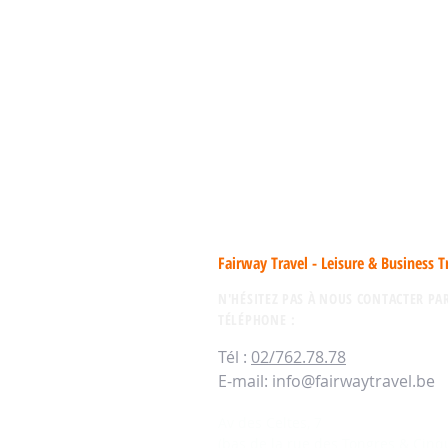
Fairway Travel - Leisure & Business T
N'H
ÉSITEZ PAS À NOUS CONTACTER PA
TÉLÉPHONE
:
Tél :
02/762.78.78
E-mail:
info@fairwaytravel.be
Av des Celtes, 7
(bas de la rue des Tongres & Cinq