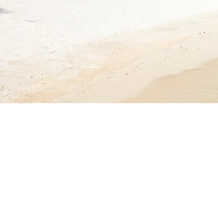
Désolé, ce produit n'est pas disponible
Mon Compte
Suivi de commande
Panier
Afficher les prix en :
EUR