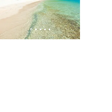
Désolé, ce produit n'est pas disponible
Mon Compte
Suivi de commande
Panier
Afficher les prix en :
EUR