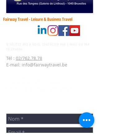
Fairway Travel - Leisure & Business Travel
N'H
ÉSITEZ PAS À NOUS CONTACTER PAR E-MAIL OU PAR
TÉLÉPHONE
:
Tél :
02/762.78.78
E-mail:
info@fairwaytravel.be
Av des Celtes, 7
(bas de la rue des Tongres & Cinquantenaire)
1040 BRUXELLES - BELGIQUE - BELGIUM
VOUS POUVEZ ÉGALEMENT NOUS JOINDRE VIA LE
FORMULAIRE CI-DESSOUS :